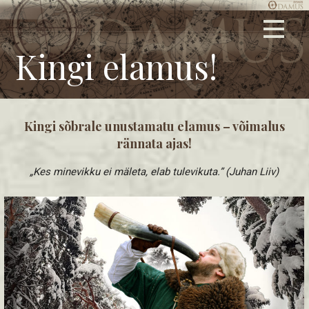
Skip
Graafiline disain, logode ja firmasümboolika kujundamine,
ODAMUS DISAIN
to
keskkonnasõbralikud trükised, tehnilised joonised, stiilsed
content
Kingi elamus!
kingitused ja ärimeened.
Kingi sõbrale unustamatu elamus – võimalus
rännata ajas!
„Kes minevikku ei mäleta, elab tulevikuta.” (Juhan Liiv)