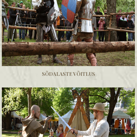
SÕDALASTE VÕITLUS