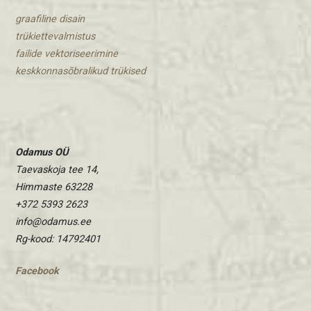
graafiline disain
trükiettevalmistus
​failide vektoriseerimine
keskkonnasõbralikud trükised
Odamus OÜ
Taevaskoja tee 14,
Himmaste 63228
+372 5393 2623
info@odamus.ee
Rg-kood: 14792401
Facebook