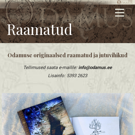
Skip
Graafiline disain, logode ja firmasümboolika kujundamine,
ODAMUS DISAIN
to
keskkonnasõbralikud trükised, tehnilised joonised, stiilsed
content
Raamatud
kingitused ja ärimeened.
Odamuse originaalsed raamatud ja jutuvihikud
Tellimused saata e-mailile:
info@odamus.ee
Lisainfo: 5393 2623