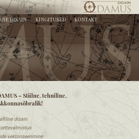
ingitused ja ärimeened.
INE DISAIN
KINGITUSED
KONTAKT
AMUS – Stiilne, tehniline,
skkonnasõbralik!
afiline disain
kiettevalmistus
ilide vektoriseerimine