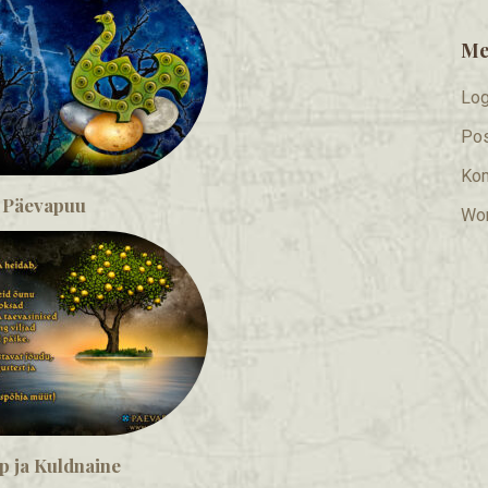
Me
Log
Pos
Ko
Päevapuu
Wor
p ja Kuldnaine