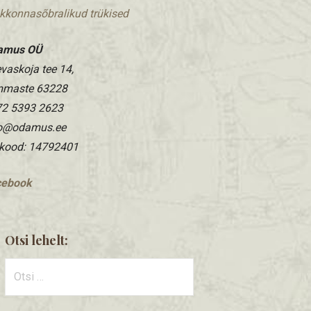
kkonnasõbralikud trükised
amus OÜ
vaskoja tee 14,
mmaste 63228
2 5393 2623
fo@odamus.ee
kood: 14792401
cebook
Otsi lehelt:
Otsi: