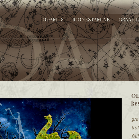
jundamine, keskkonnasõbralikud trükised, tehnilised joonised, stiilsed k
ODAMUS
JOONESTAMINE
GRAAFIL
OD
ke
gra
trü
​fa