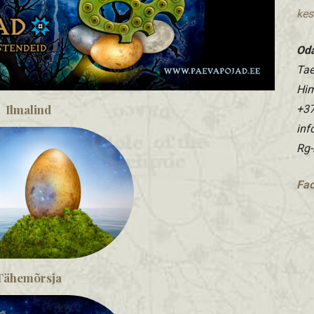
kes
Od
Tae
Hi
Ilmalind
+37
in
Rg-
Fa
Tähemõrsja