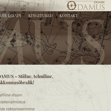
ingitused ja ärimeened.
INE DISAIN
KINGITUSED
KONTAKT
AMUS – Stiilne, tehniline,
skkonnasõbralik!
afiline disain
kiettevalmistus
ilide vektoriseerimine