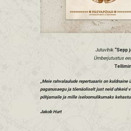
Jutuvihik
“Sepp j
Ümberjutustus eest
Tellimi
„Meie rahvalaulude repertuaaris on kuldnaine ü
paganusaegu ja tõenäoliselt just neid uhkeid v
põhjamaile ja mille iseloomulikumaks kehastus
Jakob Hurt