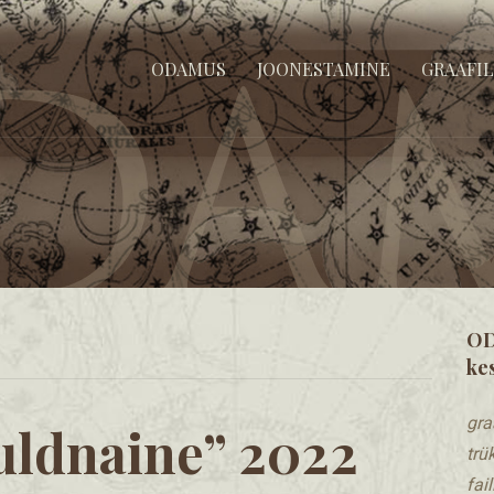
jundamine, keskkonnasõbralikud trükised, tehnilised joonised, stiilsed k
ODAMUS
JOONESTAMINE
GRAAFIL
OD
ke
gra
uldnaine” 2022
trü
​fa