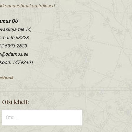
kkonnasõbralikud trükised
amus OÜ
vaskoja tee 14,
mmaste 63228
2 5393 2623
fo@odamus.ee
kood: 14792401
cebook
Otsi lehelt:
Otsi: