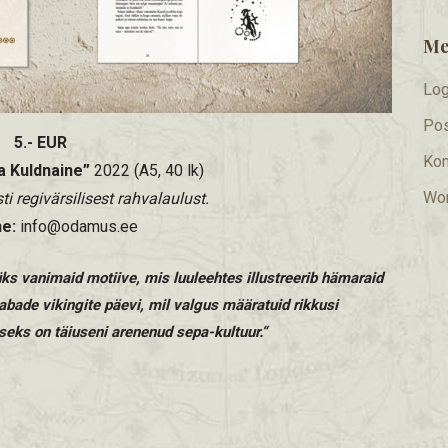
Me
Log
Pos
5.- EUR
Ko
a Kuldnaine”
2022 (A5, 40 lk)
Wor
i regivärsilisest rahvalaulust.
ne:
info@odamus.ee
ks vanimaid motiive, mis luuleehtes illustreerib hämaraid
abade vikingite päevi, mil valgus määratuid rikkusi
eks on täiuseni arenenud sepa-kultuur.“