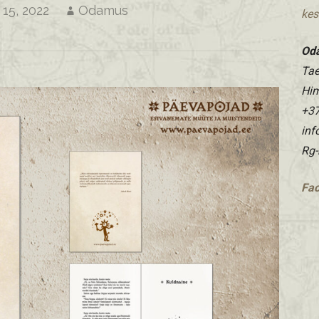
15, 2022
Odamus
kes
Od
Tae
Hi
+37
in
Rg-
Fa